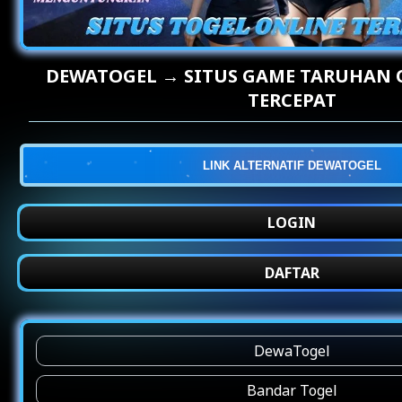
DEWATOGEL → SITUS GAME TARUHAN 
TERCEPAT
LINK ALTERNATIF DEWATOGEL
LOGIN
DAFTAR
DewaTogel
Bandar Togel